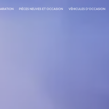
PARATION
PIÈCES NEUVES ET OCCASION
VÉHICULES D'OCCASION