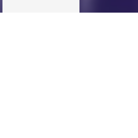
Entretien voiture près de
Meyrié
Entretien voiture à Meyrié
Vous recherchez un garage automobile de
confiance pour l'entretien de votre voiture
à Meyrié ? Chez Morel Autos Pieces, nous
sommes à votre service pour prendre soin
de votre véhicule et assurer sa longévité.
Des prestations complètes pour
l'entretien de votre voiture à