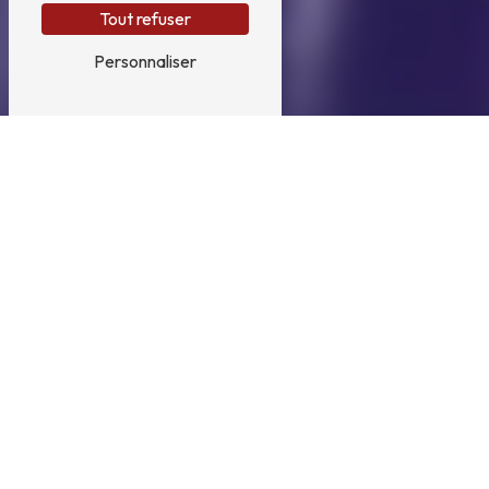
Tout refuser
Personnaliser
Entretien voiture près de
Eclose
Entretien voiture à Eclose : Plus qu'un
simple garage, faites confiance à Morel
Autos Pieces
Si vous êtes à la recherche d'un service
d'entretien voiture de qualité à Eclose, ne
cherchez pas plus loin que Morel Autos
Pieces. Située à Saint-Agnin-sur-Bion,